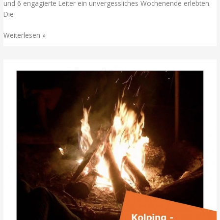
und 6 engagierte Leiter ein unvergessliches Wochenende erlebten.
Die
Kolping
Weiterlesen »
on
Tour
war
ein
voller
Erfolg