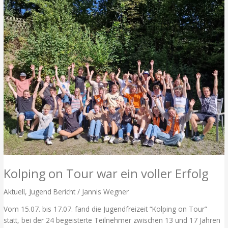
Aktion
Kolping on Tour war ein voller Erfolg
Aktuell
,
Jugend Bericht
/
Jannis Wegner
Vom 15.07. bis 17.07. fand die Jugendfreizeit “Kolping on Tour”
statt, bei der 24 begeisterte Teilnehmer zwischen 13 und 17 Jahren