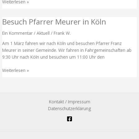
Jetzt
Weiterlesen »
für
´s
Besuch Pfarrer Meurer in Köln
Zeltlager
anmelden
Ein Kommentar
/
Aktuell
/
Frank W.
Am 1 März fahren wir nach Köln und besuchen Pfarrer Franz
Meurer in seiner Gemeinde. Wir fahren in Fahrgemeinschaften ab
9:30 Uhr nach Köln und besuchen um 11:00 Uhr den
Besuch
Weiterlesen »
Pfarrer
Meurer
in
Köln
Kontakt / Impressum
Datenschutzerklärung