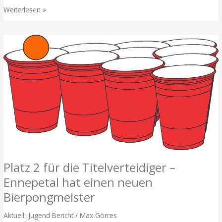
Nachbericht
Weiterlesen »
–
in
72h
1000
Bäume
für
Ennepetal
Platz 2 für die Titelverteidiger –
Ennepetal hat einen neuen
Bierpongmeister
Aktuell
,
Jugend Bericht
/
Max Görres