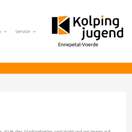
n
Service
s 40 % des Stadtgebietes sind Wald und wir liegen auf