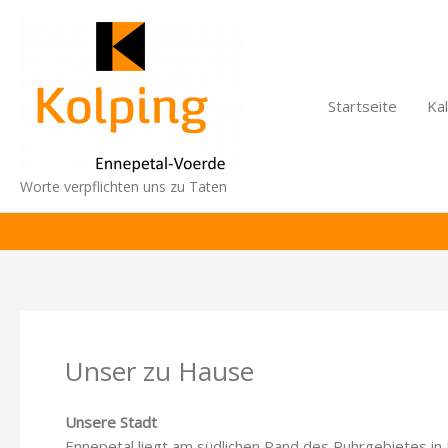
Zum
Inhalt
springen
Startseite
Ka
Worte verpflichten uns zu Taten
Unser zu Hause
Unsere Stadt
Ennepetal liegt am südlichen Rand des Ruhrgebietes in