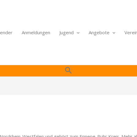
lender
Anmeldungen
Jugend
Angebote
Verei
Suchen
 Nordrhein-Westfalen und gehört zum Ennepe-Ruhr Kreis. Mehr al